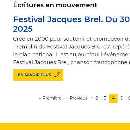
Écritures en mouvement
Festival Jacques Brel. Du 30 
2025
Créé en 2000 pour soutenir et promouvoir de
Tremplin du Festival Jacques Brel est repér
le plan national. Il est aujourd'hui l'événem
Festival Jacques Brel, chanson francophone 
…
Pagination
Première
« Première
Page
‹ Previous
Page
2
Page
3
Page
4
Pag
5
page
précédente
courant