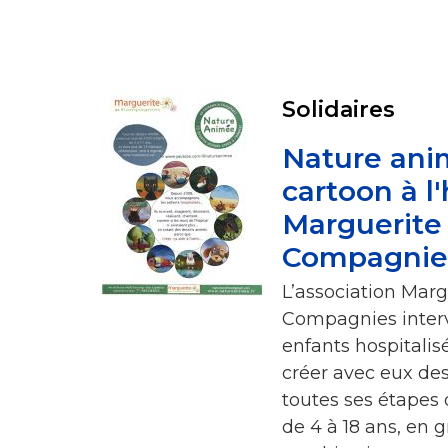
Solidaires
Nature ani
cartoon à l'
Marguerite
Compagnie
L’association Marg
Compagnies interv
enfants hospitalis
créer avec eux des
toutes ses étapes 
de 4 à 18 ans, en g