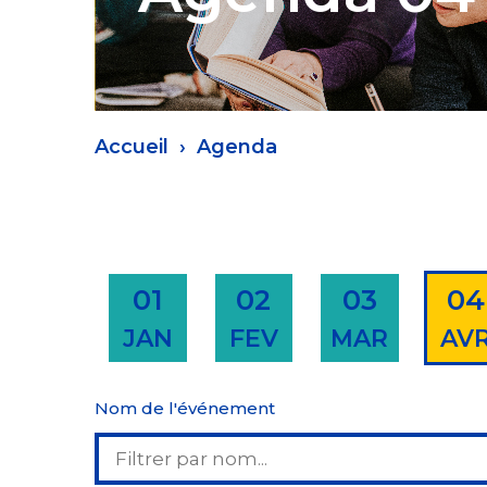
Fil
Accueil
Agenda
d'Ariane
01
02
03
04
JAN
FEV
MAR
AV
Nom de l'événement