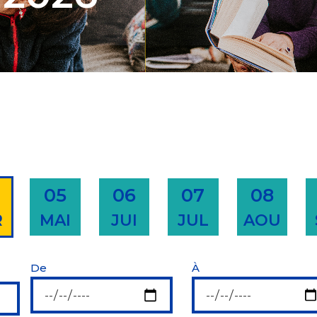
05
06
07
08
R
MAI
JUI
JUL
AOU
De
À