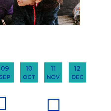
09
10
11
12
SEP
OCT
NOV
DEC