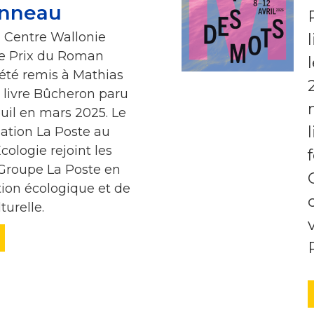
onneau
au Centre Wallonie
 le Prix du Roman
 été remis à Mathias
livre Bûcheron paru
uil en mars 2025. Le
dation La Poste au
ologie rejoint les
roupe La Poste en
ition écologique et de
turelle.