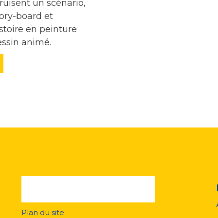
truisent un scénario,
ory-board et
histoire en peinture
essin animé.
Plan du site