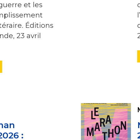
guerre et les
omplissement
ttéraire. Éditions
de, 23 avril
man
2026 :