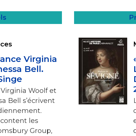
ls
Pr
ces
ance Virginia
essa Bell.
Singe
 Virginia Woolf et
a Bell s’écrivent
diennement.
acontent les
omsbury Group,