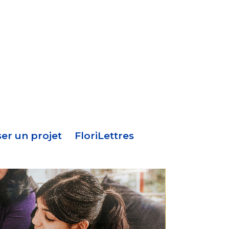
Menu
en-
tête
er un projet
FloriLettres