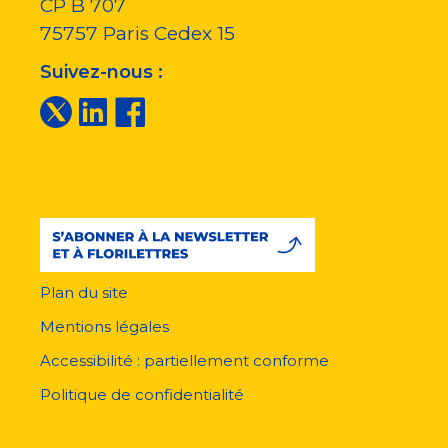
CP B 707
75757
Paris Cedex 15
Suivez-nous :
Plan du site
Menu
pied
Mentions légales
de
page
Accessibilité : partiellement conforme
Politique de confidentialité