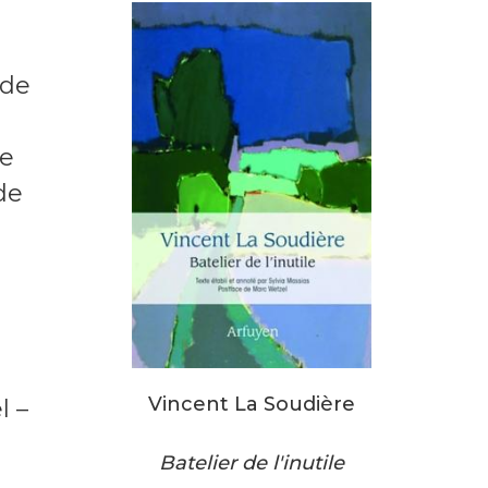
a
 de
de
de
Vincent La Soudière
l –
Batelier de l'inutile