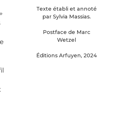
Texte établi et annoté
»
par Sylvia Massias.
s
Postface de Marc
Wetzel
se
Éditions Arfuyen, 2024
il
t