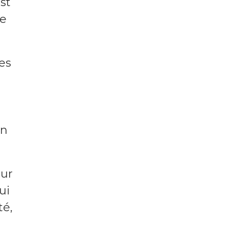
st
ne
nes
in
eur
ui
té,