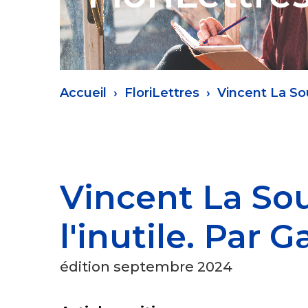
Fil
Accueil
FloriLettres
Vincent La Sou
d'Ariane
Vincent La Sou
l'inutile. Par 
édition septembre 2024