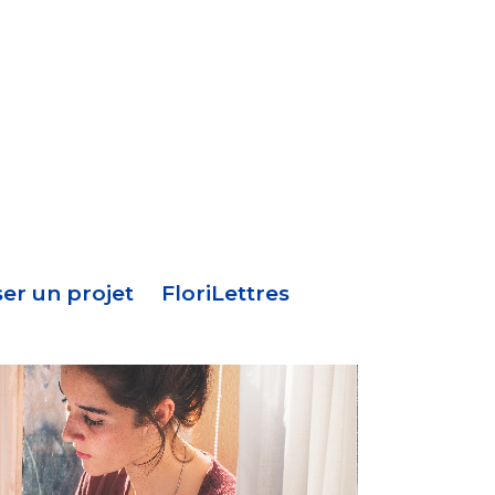
Menu
en-
tête
er un projet
FloriLettres