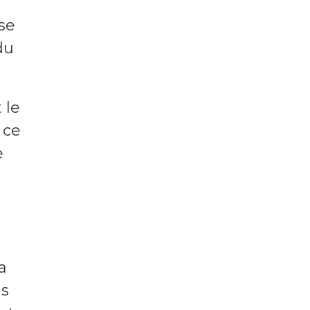
se
du
 le
 ce
e
a
as