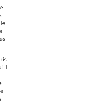
le
.
le
e
Les
ris
 il
e
te
s