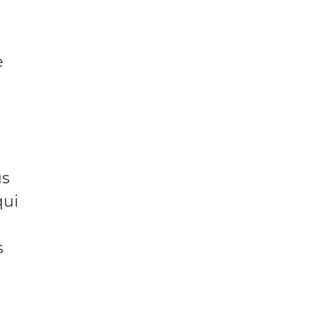
e
us
qui
s