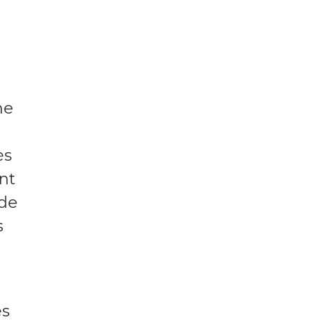
ne
ès
nt
 de
s
es