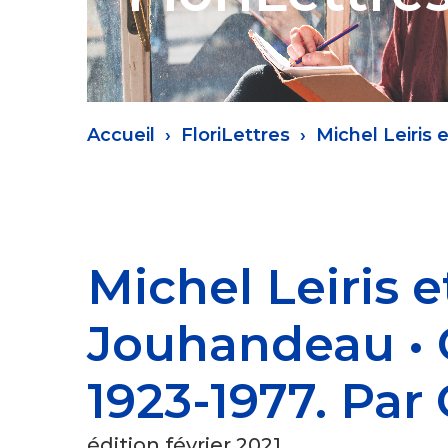
Fil
Accueil
FloriLettres
Michel Leiris
d'Ariane
Michel Leiris 
Jouhandeau •
1923-1977. Par
édition février 2021