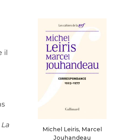
s
 il
ns
e
La
Michel Leiris, Marcel
Jouhandeau