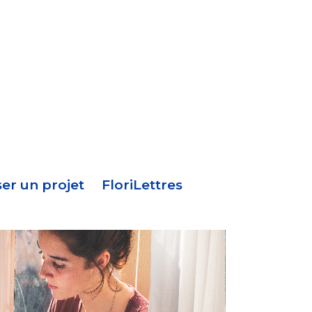
Menu
en-
tête
er un projet
FloriLettres