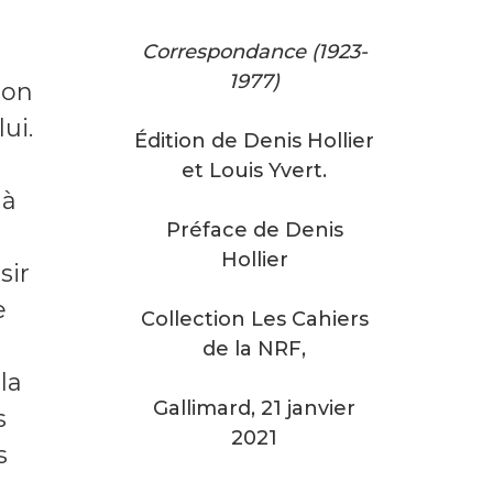
Correspondance (1923-
1977)
son
ui.
Édition de Denis Hollier
et
Louis Yvert
.
 à
Préface de
Denis
Hollier
sir
e
Collection Les Cahiers
de la NRF,
la
Gallimard, 21 janvier
s
2021
s