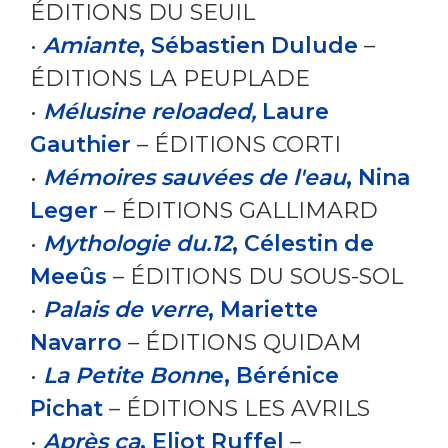
ÉDITIONS DU SEUIL
•
Amiante
, Sébastien Dulude
–
ÉDITIONS LA PEUPLADE
•
Mélusine reloaded,
Laure
Gauthier
– ÉDITIONS CORTI
•
Mémoires sauvées de l'eau
, Nina
Leger
– ÉDITIONS GALLIMARD
•
Mythologie du.12
, Célestin de
Meeûs
– ÉDITIONS DU SOUS-SOL
•
Palais de verre
, Mariette
Navarro
– ÉDITIONS QUIDAM
•
La Petite Bonn
e, Bérénice
Pichat
– ÉDITIONS LES AVRILS
•
Après ça
, Eliot Ruffel
–