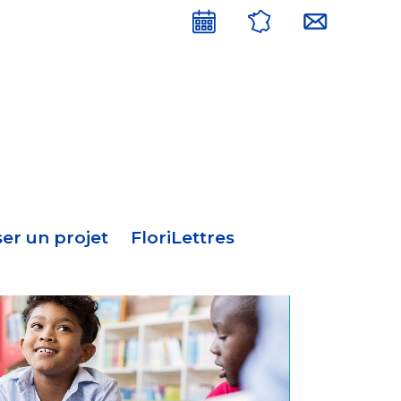
Menu
en-
tête
er un projet
FloriLettres