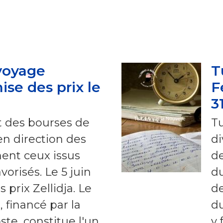
voyage
T
ise des prix le
F
3
des bourses de
Tu
en direction des
di
ent ceux issus
de
vorisés. Le 5 juin
du
 prix Zellidja. Le
de
e, financé par la
du
te, constitue l'un
y 