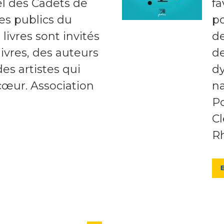
rel des Cadets de
fa
es publics du
po
livres sont invités
de
livres, des auteurs
de
 des artistes qui
d
cœur. Association
na
Po
C
R