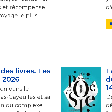
s et récompense
d'
 voyage le plus
des livres. Les
L
s 2026
d
1
ion dans le
as-Gayeulles et sa
De
ein du complexe
dé