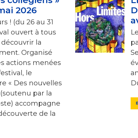
mai 2026
D
a
rs ! (du 26 au 31
ival ouvert à tous
Le
 découvrir la
pa
rement. Organisé
Se
es actions menées
év
estival, le
am
ire « Des nouvelles
Du
 (soutenu par la
oste) accompagne
 découverte de la