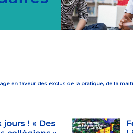
ge en faveur des exclus de la pratique, de la maîtr
 jours ! « Des
F
s collégiens »
L