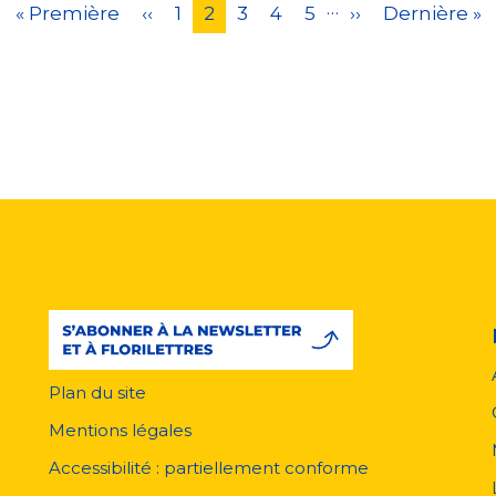
…
Première
« Première
Page
‹‹
Page
1
Page
2
Page
3
Page
4
Page
5
Page
››
Dernière
Dernière »
page
précédente
courante
suivante
page
Plan du site
Menu
pied
Mentions légales
de
page
Accessibilité : partiellement conforme