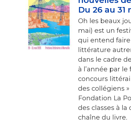
Du 26 au 31 
Oh les beaux jou
mai) est un fest
qui entend faire
littérature aut
dans le cadre d
à l’année par le f
concours littéra
des collégiens »
Fondation La P
des classes à la
chaîne du livre.