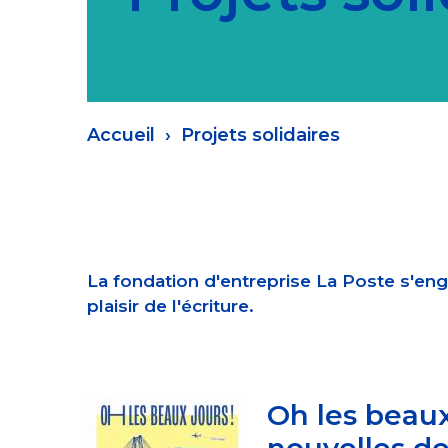
Fil
Accueil
Projets solidaires
d'Ariane
La fondation d'entreprise La Poste s'enga
plaisir de l'écriture.
Oh les beaux
nouvelles de