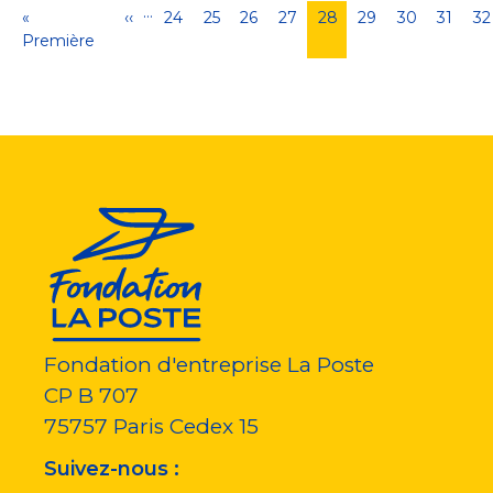
…
Pagination
Première
«
Page
‹‹
Page
24
Page
25
Page
26
Page
27
Page
28
Page
29
Page
30
Page
31
P
32
page
Première
précédente
courante
Fondation d'entreprise La Poste
CP B 707
75757
Paris Cedex 15
Suivez-nous :