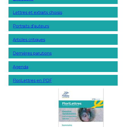
Lettres et extraits choisis
Portraits d’auteurs
Articles critiques
Dernières parutions
Agenda
FloriLettres en PDF