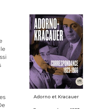
e
le
ssi
s
des
Adorno et Kracauer
De