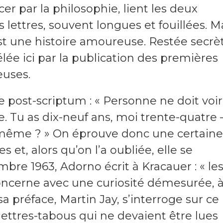
 par la philosophie, lient les deux
es lettres, souvent longues et fouillées. M
est une histoire amoureuse. Restée secrè
lée ici par la publication des premières
euses.
ce post-scriptum : « Personne ne doit voir
ie. Tu as dix-neuf ans, moi trente-quatre 
même ? » On éprouve donc une certaine
 et, alors qu’on l’a oubliée, elle se
bre 1963, Adorno écrit à Kracauer : « le
oncerne avec une curiosité démesurée, 
a préface, Martin Jay, s’interroge sur ce
s lettres-tabous qui ne devaient être lues