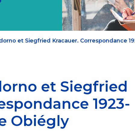
orno et Siegfried Kracauer. Correspondance 192
orno et Siegfried
respondance 1923-
le Obiégly