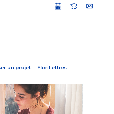
Menu
en-
tête
er un projet
FloriLettres