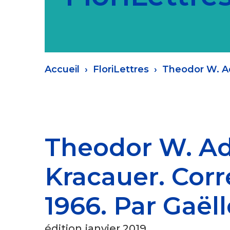
Fil
Accueil
FloriLettres
Theodor W. Ad
d'Ariane
Theodor W. Ad
Kracauer. Cor
1966. Par Gaël
édition janvier 2019