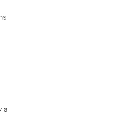
ns
y a