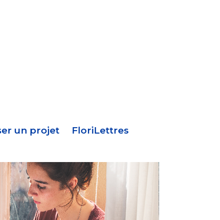
Menu
en-
tête
er un projet
FloriLettres