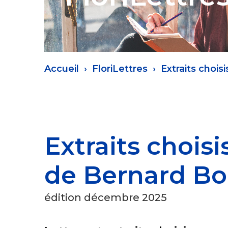
Fil
Accueil
FloriLettres
Extraits chois
d'Ariane
Extraits choisi
de Bernard Bo
édition décembre 2025