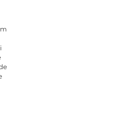
nom
i
e
 de
e