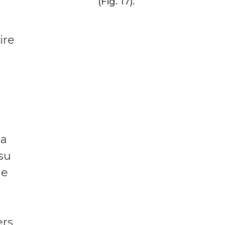
(Fig. 17).
ire
la
su
ne
ers