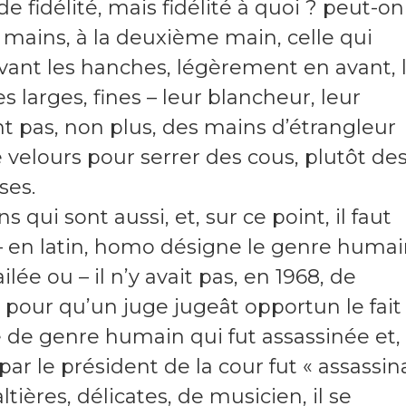
de fidélité, mais fidélité à quoi ? peut-on
x mains, à la deuxième main, celle qui
evant les hanches, légèrement en avant, l
larges, fines – leur blancheur, leur
t pas, non plus, des mains d’étrangleur
de velours pour serrer des cous, plutôt de
ses.
qui sont aussi, et, sur ce point, il faut
 – en latin, homo désigne le genre humai
e ou – il n’y avait pas, en 1968, de
e pour qu’un juge jugeât opportun le fait
de genre humain qui fut assassinée et,
par le président de la cour fut « assassin
tières, délicates, de musicien, il se