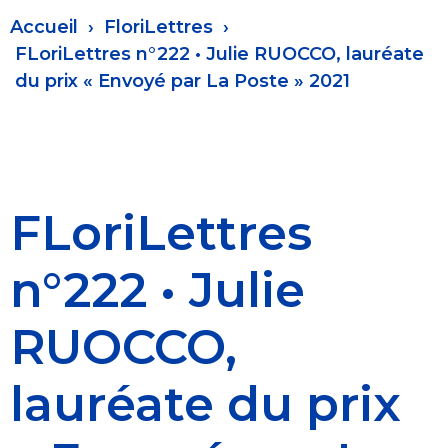
Fil
Accueil
FloriLettres
d'Ariane
FLoriLettres n°222 • Julie RUOCCO, lauréate
du prix « Envoyé par La Poste » 2021
FLoriLettres
n°222 • Julie
RUOCCO,
lauréate du prix