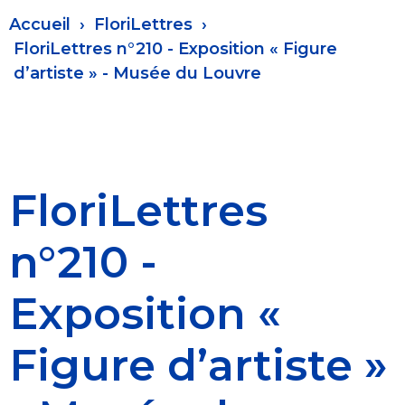
Fil
Accueil
FloriLettres
d'Ariane
FloriLettres n°210 - Exposition « Figure
d’artiste » - Musée du Louvre
FloriLettres
n°210 -
Exposition «
Figure d’artiste »