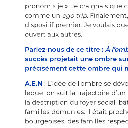
pronom « je ». Je craignais que 
comme un
ego trip
. Finalement, 
dispositif premier. Je voulais q
ouvert aux autres.
Parlez-nous de ce titre :
À l’om
succès projetait une ombre sur 
précisément cette ombre qui m
A.E.N
: L’idée de l’ombre se dév
lequel on suit la trajectoire d’u
la description du foyer social, b
familles démunies. Il était proc
bourgeoises, des familles respect