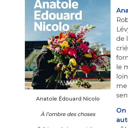
Ana
Rob
Lév
de l
cri
for
le 
loi
me 
sen
Anatole Édouard Nicolo
On 
À l’ombre des choses
aut