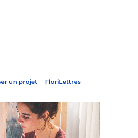
Menu
en-
tête
er un projet
FloriLettres