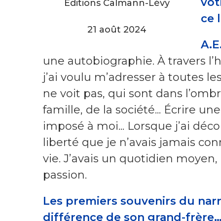
vôt
Éditions Calmann-Lévy
ce l
21 août 2024
A.E
une autobiographie. À travers l’h
j’ai voulu m’adresser à toutes le
ne voit pas, qui sont dans l’omb
famille, de la société... Écrire un
imposé à moi... Lorsque j’ai décou
liberté que je n’avais jamais con
vie. J’avais un quotidien moyen, g
passion.
Les premiers souvenirs du narra
différence de son grand-frère