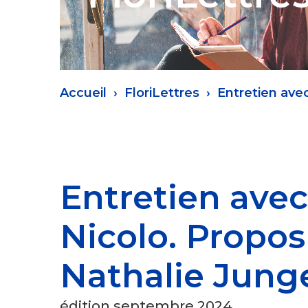
Fil
Accueil
FloriLettres
Entretien ave
d'Ariane
Entretien ave
Nicolo. Propos 
Nathalie Jun
édition septembre 2024