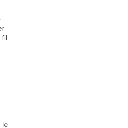
e
er
il.
 le