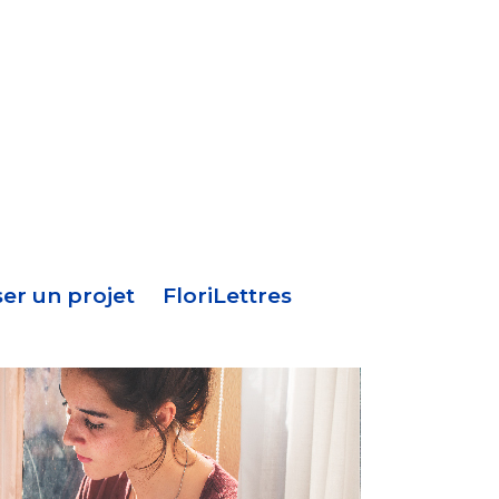
Menu
en-
tête
er un projet
FloriLettres