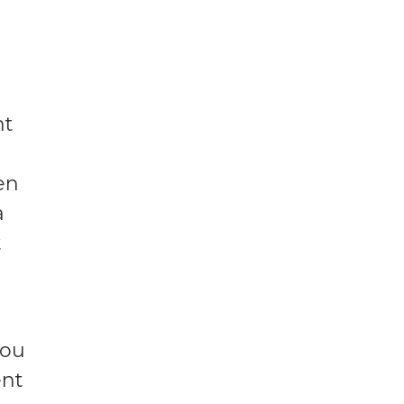
nt
en
a
t
 ou
ent