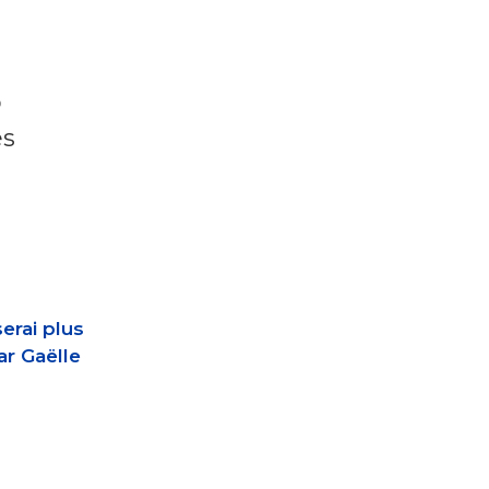
p
és
erai plus
r Gaëlle