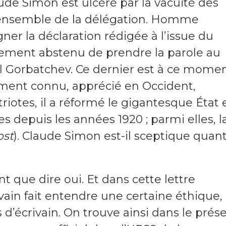
ude Simon est ulcéré par la vacuité des
’ensemble de la délégation. Homme
ner la déclaration rédigée à l’issue du
alement abstenu de prendre la parole au
aïl Gorbatchev. Ce dernier est à ce mome
ement connu, apprécié en Occident,
otes, il a réformé le gigantesque État 
s depuis les années 1920 ; parmi elles, l
ost
). Claude Simon est-il sceptique quan
t que dire oui. Et dans cette lettre
ivain fait entendre une certaine éthique,
d’écrivain. On trouve ainsi dans le prés