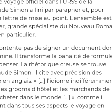
 voyage officiel dans l’URSS de la
ude Simon a fini par parapher et, pour
ettre de mise au point. L’ensemble est
ber, grande spécialiste du Nouveau Rom
n particulier.
se contente pas de signer un document do
xamine. Il transforme la banalité de formul
enser. La rhétorique creuse se trouve
aude Simon. Il cite avec précision des
e en anglais. « […] l’idiome indifféremme
 les grooms d’hôtel et les marchands de
acheter dans le monde […] », comme il
nt dans tous ses aspects le voyage en