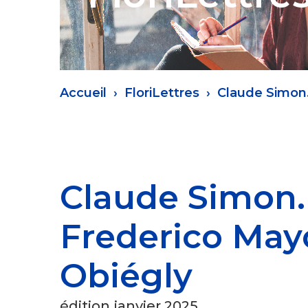
Fil
Accueil
FloriLettres
Claude Simon. 
d'Ariane
Claude Simon. 
Frederico Mayo
Obiégly
édition janvier 2025