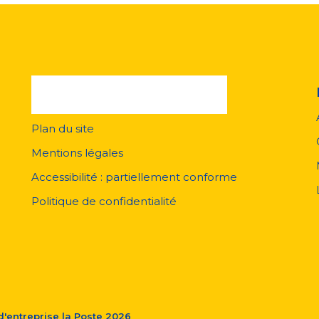
Plan du site
Menu
pied
Mentions légales
de
page
Accessibilité : partiellement conforme
Politique de confidentialité
'entreprise la Poste
2026