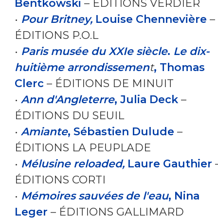
Bentkowski
– ÉDITIONS VERDIER
•
Pour Britney,
Louise Chennevière
–
ÉDITIONS P.O.L
•
Paris musée du XXIe siècle
.
Le dix-
huitième arrondissemen
t
, Thomas
Clerc
– ÉDITIONS DE MINUIT
•
Ann d'Angleterre
, Julia Deck
–
ÉDITIONS DU SEUIL
•
Amiante
, Sébastien Dulude
–
ÉDITIONS LA PEUPLADE
•
Mélusine reloaded,
Laure Gauthier
ÉDITIONS CORTI
•
Mémoires sauvées de l'eau
, Nina
Leger
– ÉDITIONS GALLIMARD