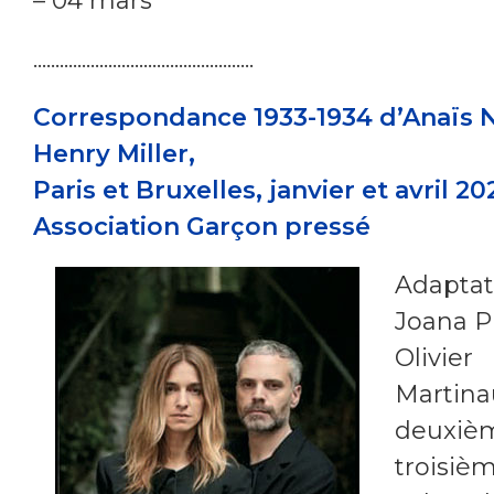
– 04 mars
..................................................
Correspondance 1933-1934 d’Anaïs N
Henry Miller,
Paris et Bruxelles, janvier et avril 20
Association Garçon pressé
Adaptat
Joana Pr
Olivier
Martina
deuxiè
troisiè