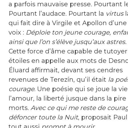
a parfois mauvaise presse. Pourtant le
Pourtant l’audace. Pourtant la
virtus
l
qui fait dire à Virgile et Apollon d’
voix :
Déploie ton jeune courage, enfan
ainsi que l’on s’élève jusqu’aux astres.
Cette force d’âme capable de tutoyer
étoiles en appelle aux mots de Desno
Éluard affirmait, devant ses cendres
revenues de Terezín, qu’il était
la poé
courage
. Une poésie qui se joue la vie
l’amour, la liberté jusque dans la pire
morts.
Avec ce qui me reste de courag
défoncer toute la Nuit
, proposait Paul
tout aussi
prompt à mourir
.