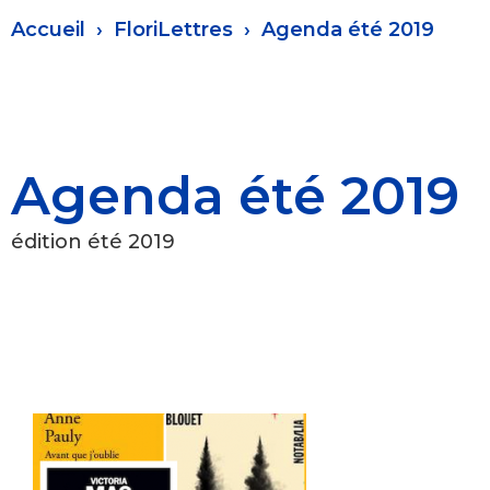
Fil
Accueil
FloriLettres
Agenda été 2019
d'Ariane
Agenda été 2019
édition été 2019