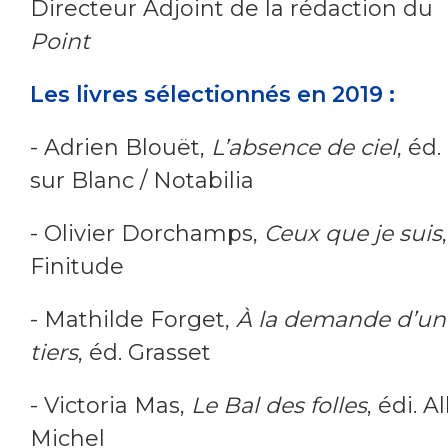
Directeur Adjoint de la rédaction du
Point
Les livres sélectionnés en 2019 :
- Adrien Blouët,
L’absence de ciel
, éd.
sur Blanc / Notabilia
- Olivier Dorchamps,
Ceux que je suis
Finitude
- Mathilde Forget,
À la demande d’un
tiers
, éd. Grasset
- Victoria Mas,
Le Bal des folles
, édi. A
Michel