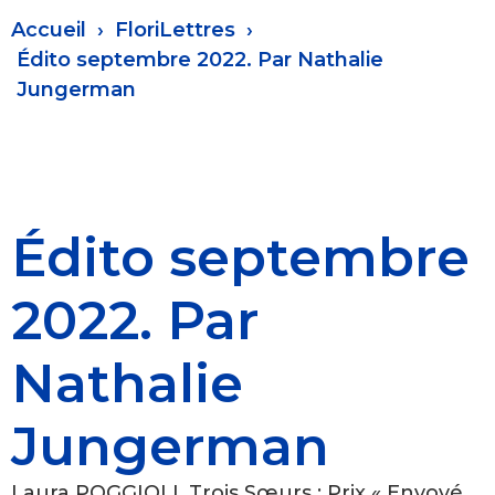
Fil
Accueil
FloriLettres
d'Ariane
Édito septembre 2022. Par Nathalie
Jungerman
Édito septembre
2022. Par
Nathalie
Jungerman
Laura POGGIOLI, Trois Sœurs : Prix « Envoyé