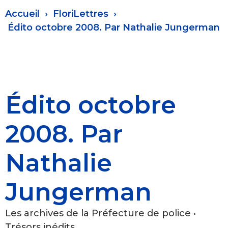
Fil
Accueil
FloriLettres
d'Ariane
Édito octobre 2008. Par Nathalie Jungerman
Édito octobre
2008. Par
Nathalie
Jungerman
Les archives de la Préfecture de police •
Trésors inédits