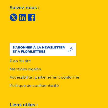
Suivez-nous :
Plan du site
Menu
pied
Mentions légales
de
page
Accessibilité : partiellement conforme
Politique de confidentialité
Liens utiles :