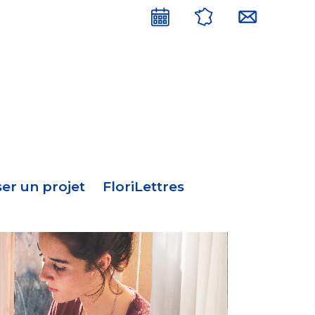
Menu
en-
tête
er un projet
FloriLettres