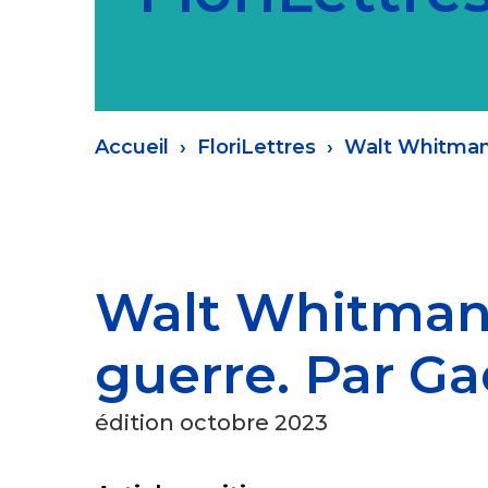
Fil
Accueil
FloriLettres
Walt Whitman,
d'Ariane
Walt Whitman,
guerre. Par Ga
édition octobre 2023