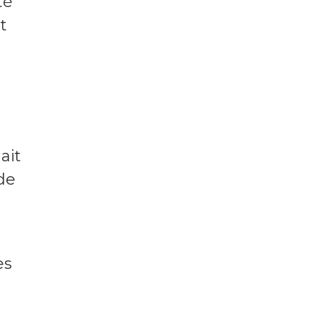
té
t
l
ait
 de
es