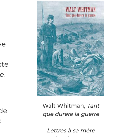
ve
ste
e
,
Walt Whitman,
Tant
 de
que durera la guerre
c
e
Lettres à sa mère