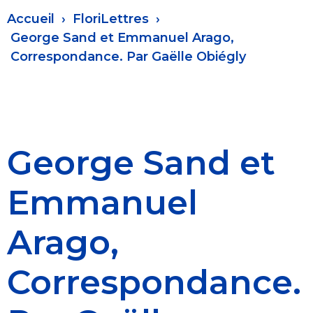
Fil
Accueil
FloriLettres
d'Ariane
George Sand et Emmanuel Arago,
Correspondance. Par Gaëlle Obiégly
George Sand et
Emmanuel
Arago,
Correspondance.