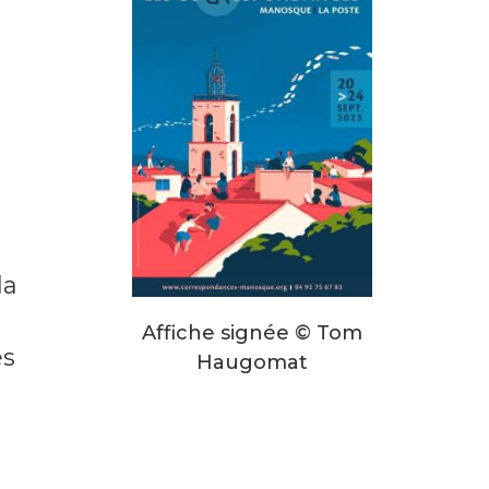
la
Affiche signée © Tom
es
Haugomat