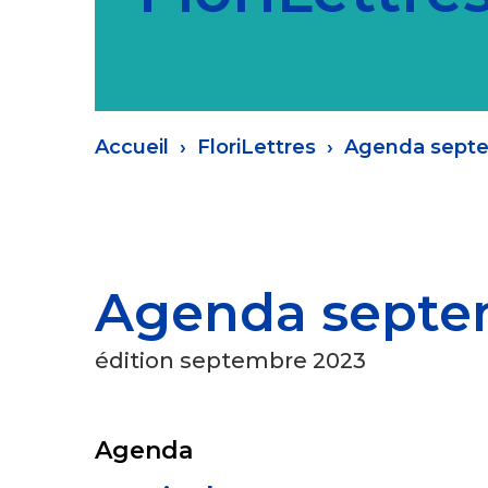
Fil
Accueil
FloriLettres
Agenda septe
d'Ariane
Agenda septe
édition septembre 2023
Agenda