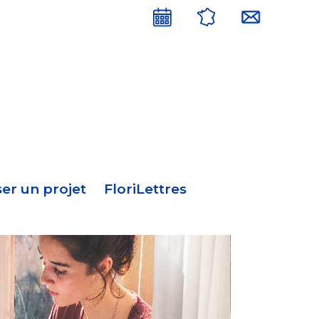
Menu
en-
tête
er un projet
FloriLettres