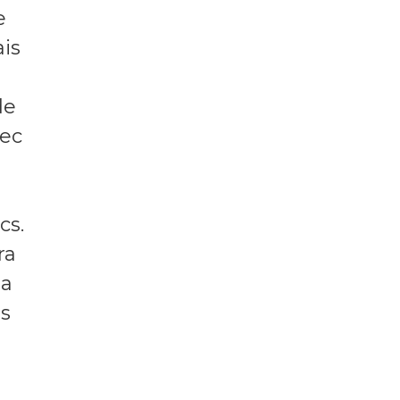
e
ais
de
vec
cs.
ra
la
és