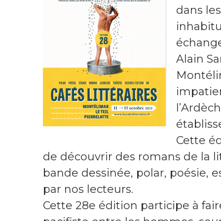
dans les
inhabitu
échanges
Alain Sa
Montélim
impatien
l’Ardèch
établiss
Cette éd
de découvrir des romans de la li
bande dessinée, polar, poésie, es
par nos lecteurs.
Cette 28e édition participe à faire