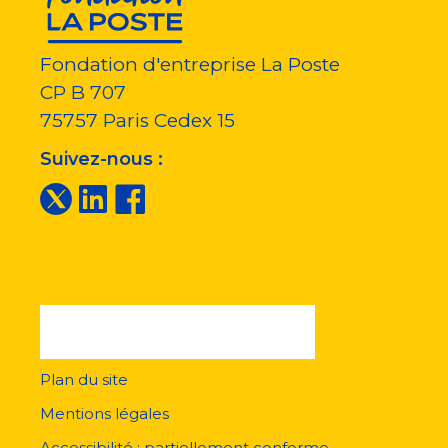
Fondation d'entreprise La Poste
CP B 707
75757
Paris Cedex 15
Suivez-nous :
Plan du site
Menu
pied
Mentions légales
de
page
Accessibilité : partiellement conforme