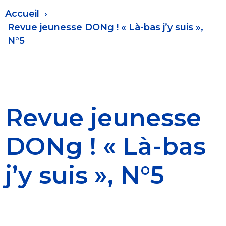
Fil
Accueil
d'Ariane
Revue jeunesse DONg ! « Là-bas j’y suis »,
N°5
Revue jeunesse
DONg ! « Là-bas
j’y suis », N°5