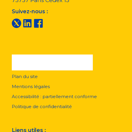
75757
Paris Cedex 15
Suivez-nous :
Plan du site
Menu
pied
Mentions légales
de
page
Accessibilité : partiellement conforme
Politique de confidentialité
Liens utiles :