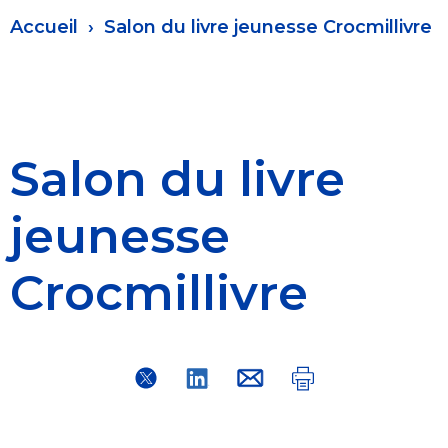
Fil
Accueil
Salon du livre jeunesse Crocmillivre
d'Ariane
Salon du livre
jeunesse
Crocmillivre