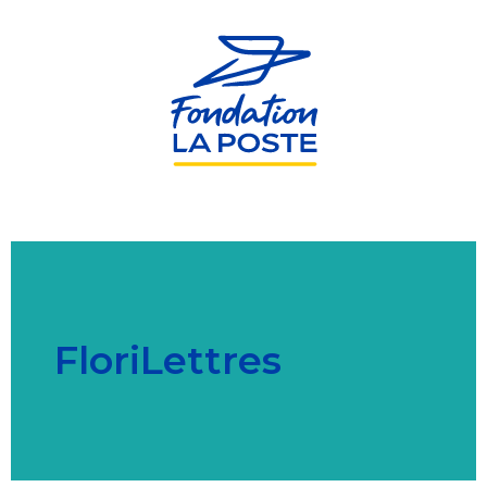
Aller
au
contenu
principal
FloriLettres