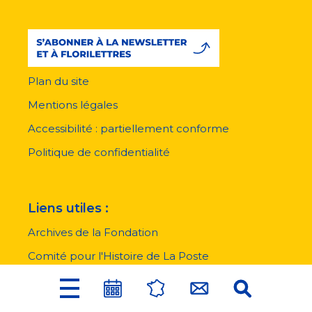
Plan du site
Menu
pied
Mentions légales
de
page
Accessibilité : partiellement conforme
Politique de confidentialité
Liens utiles :
Archives de la Fondation
Comité pour l'Histoire de La Poste
Menu
Musée de La Poste
Liens externes