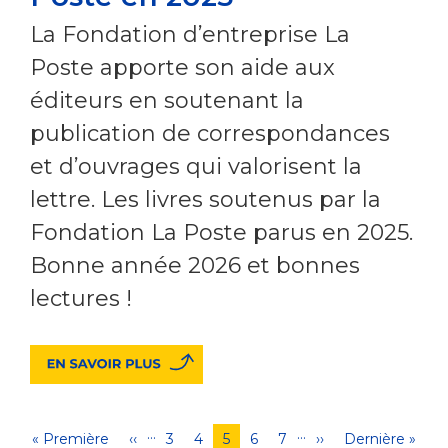
La Fondation d’entreprise La
Poste apporte son aide aux
éditeurs en soutenant la
publication de correspondances
et d’ouvrages qui valorisent la
lettre. Les livres soutenus par la
Fondation La Poste parus en 2025.
Bonne année 2026 et bonnes
lectures !
…
…
Pagination
Première
« Première
Page
‹‹
Page
3
Page
4
Page
5
Page
6
Page
7
Page
››
Dernière
Dernière »