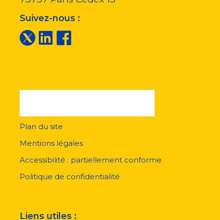
Suivez-nous :
Plan du site
Menu
pied
Mentions légales
de
page
Accessibilité : partiellement conforme
Politique de confidentialité
Liens utiles :