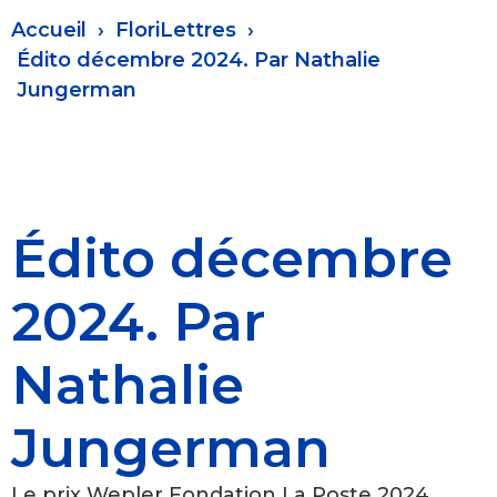
Fil
Accueil
FloriLettres
d'Ariane
Édito décembre 2024. Par Nathalie
Jungerman
Édito décembre
2024. Par
Nathalie
Jungerman
Le prix Wepler Fondation La Poste 2024