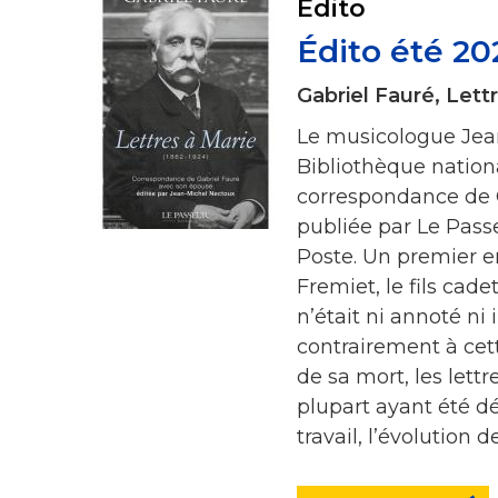
Édito
Édito été 2
Gabriel Fauré, Lett
Le musicologue Jean
Bibliothèque nation
correspondance de G
publiée par Le Passe
Poste. Un premier e
Fremiet, le fils cade
n’était ni annoté n
contrairement à cett
de sa mort, les lett
plupart ayant été dé
travail, l’évolution 