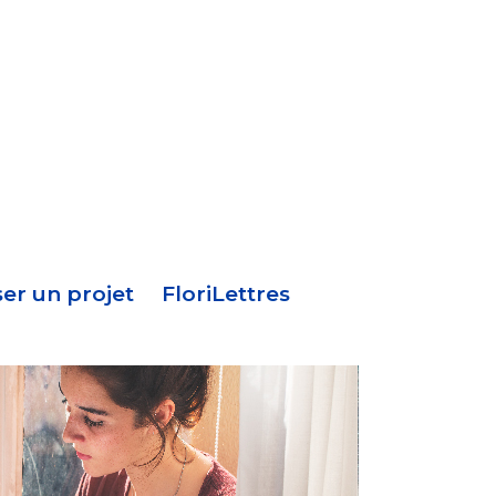
Menu
en-
tête
er un projet
FloriLettres