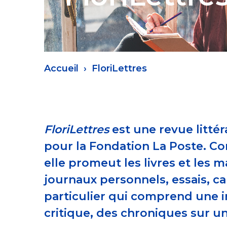
Fil
Accueil
FloriLettres
d'Ariane
FloriLettres
est une revue litté
pour la Fondation La Poste. Co
elle promeut les livres et les 
journaux personnels, essais, ca
particulier qui comprend une in
critique, des chroniques sur u