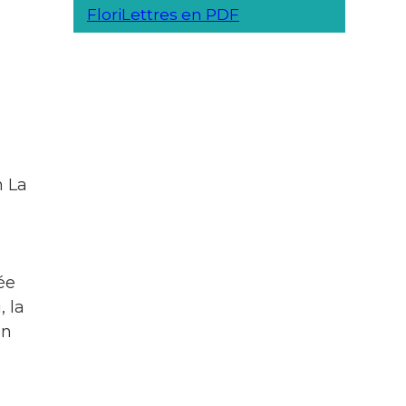
FloriLettres en PDF
n La
l
ée
, la
on