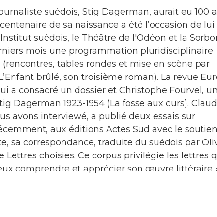
 journaliste suédois, Stig Dagerman, aurait eu 100 
centenaire de sa naissance a été l’occasion de lui
nstitut suédois, le Théâtre de l'Odéon et la Sorb
rniers mois une programmation pluridisciplinaire
 (rencontres, tables rondes et mise en scène par
’Enfant brûlé, son troisième roman). La revue Eu
 lui a consacré un dossier et Christophe Fourvel, u
u. Stig Dagerman 1923-1954 (La fosse aux ours). Clau
s avons interviewé, a publié deux essais sur
écemment, aux éditions Actes Sud avec le soutie
e, sa correspondance, traduite du suédois par Oli
e Lettres choisies. Ce corpus privilégie les lettres 
ux comprendre et apprécier son œuvre littéraire 