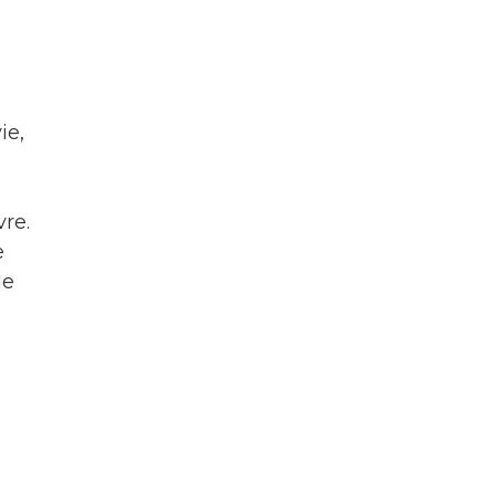
ie,
vre.
e
le