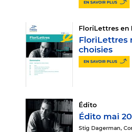
FloriLettres en
FloriLettres
choisies
Édito
Édito mai 2
Stig Dagerman, Co