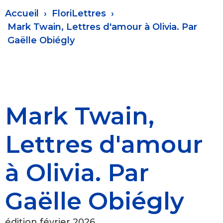
Fil
Accueil
FloriLettres
d'Ariane
Mark Twain, Lettres d'amour à Olivia. Par
Gaëlle Obiégly
Mark Twain,
Lettres d'amour
à Olivia. Par
Gaëlle Obiégly
édition février 2026