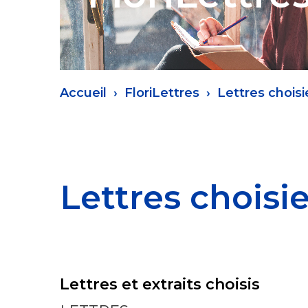
Fil
Accueil
FloriLettres
Lettres choisi
d'Ariane
Lettres choisi
Lettres et extraits choisis