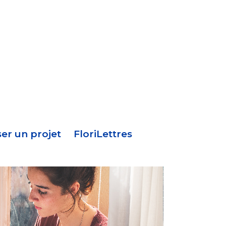
Menu
en-
tête
er un projet
FloriLettres