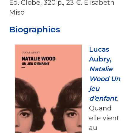
Éd. Globe, 320 p., 23 €. Élisabeth
Miso
Biographies
Lucas
Aubry,
Natalie
Wood Un
jeu
d’enfant
.
Quand
elle vient
au