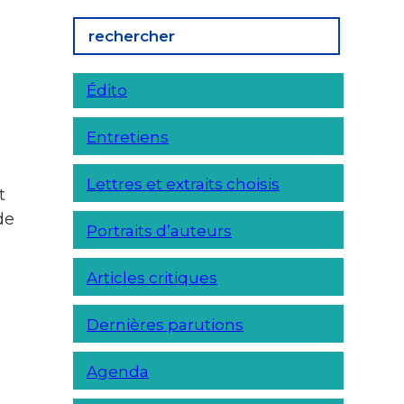
Édito
Entretiens
Lettres et extraits choisis
t
de
Portraits d’auteurs
Articles critiques
Dernières parutions
Agenda