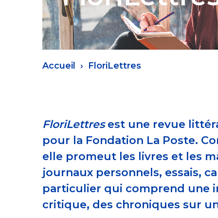
Fil
Accueil
FloriLettres
d'Ariane
FloriLettres
est une revue litté
pour la Fondation La Poste. Co
elle promeut les livres et les 
journaux personnels, essais, ca
particulier qui comprend une in
critique, des chroniques sur u