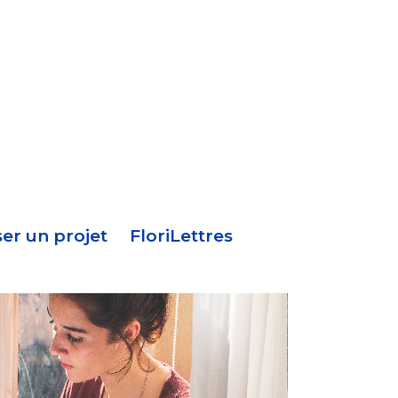
Menu
en-
tête
er un projet
FloriLettres