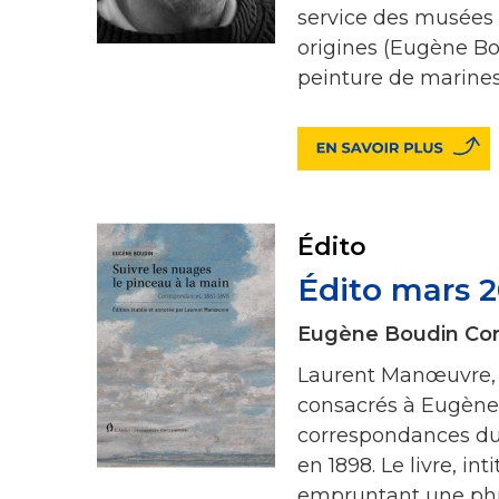
service des musées d
origines (Eugène Bo
peinture de marines
Édito
Édito mars 
Eugène Boudin Cor
Laurent Manœuvre, a
consacrés à Eugène B
correspondances du 
en 1898. Le livre, in
empruntant une phras