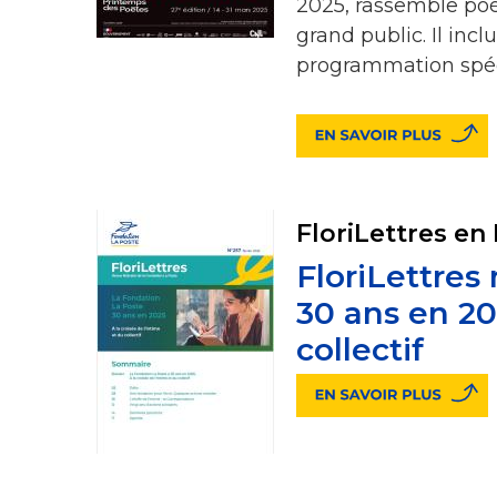
2025, rassemble poète
grand public. Il incl
programmation spéc
FloriLettres en
FloriLettres
30 ans en 202
collectif