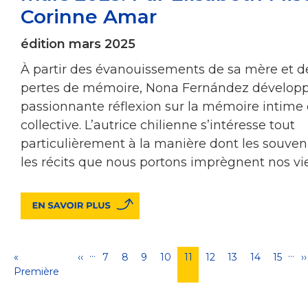
Corinne Amar
édition mars 2025
À partir des évanouissements de sa mère et d
pertes de mémoire, Nona Fernández dévelop
passionnante réflexion sur la mémoire intime 
collective. L’autrice chilienne s’intéresse tout
particulièrement à la manière dont les souveni
les récits que nous portons imprègnent nos vie
…
…
Pagination
Première
«
Page
‹‹
Page
7
Page
8
Page
9
Page
10
Page
11
Page
12
Page
13
Page
14
Page
15
P
››
page
Première
précédente
courante
s