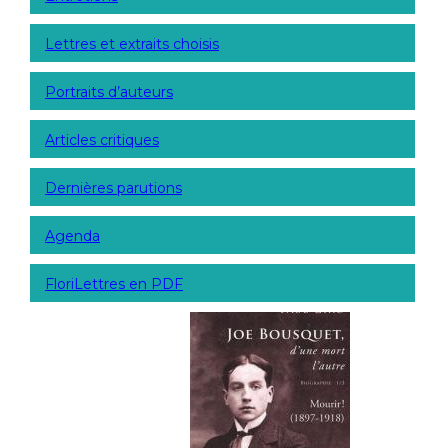
Lettres et extraits choisis
Portraits d’auteurs
Articles critiques
Dernières parutions
Agenda
FloriLettres en PDF