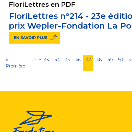
FloriLettres en PDF
FloriLettres n°214 • 23e éditi
prix Wepler-Fondation La Po
…
Pagination
Première
«
Page
‹‹
Page
43
Page
44
Page
45
Page
46
Page
47
Page
48
Page
49
Page
50
P
5
page
Première
précédente
courante