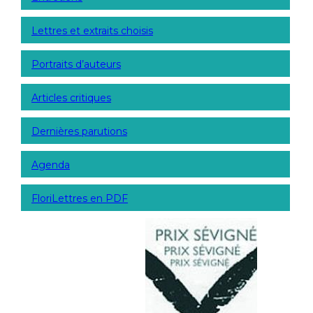
Lettres et extraits choisis
Portraits d’auteurs
Articles critiques
Dernières parutions
Agenda
FloriLettres en PDF