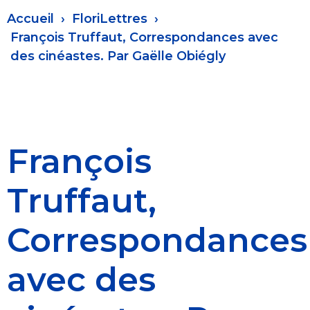
Fil
Accueil
FloriLettres
d'Ariane
François Truffaut, Correspondances avec
des cinéastes. Par Gaëlle Obiégly
François
Truffaut,
Correspondances
avec des