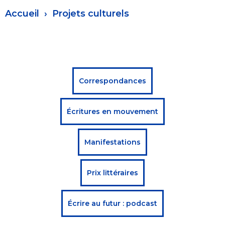
Fil
Accueil
Projets culturels
d'Ariane
Menu
Correspondances
projets
Écritures en mouvement
culturels
Manifestations
Prix littéraires
Écrire au futur : podcast