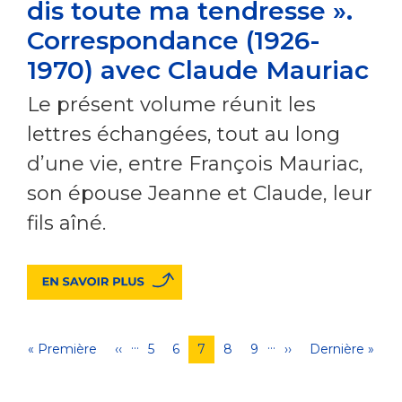
dis toute ma tendresse ».
Correspondance (1926-
1970) avec Claude Mauriac
Le présent volume réunit les
lettres échangées, tout au long
d’une vie, entre François Mauriac,
son épouse Jeanne et Claude, leur
fils aîné.
…
…
Pagination
Première
« Première
Page
‹‹
Page
5
Page
6
Page
7
Page
8
Page
9
Page
››
Dernière
Dernière »
page
précédente
courante
suivante
page