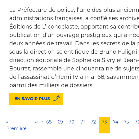
La Préfecture de police, l’une des plus ancien
administrations françaises, a confié ses archiv
Éditions de L’Iconoclaste, apportant sa contrib
publication d’un ouvrage prestigieux qui a néc
deux années de travail. Dans les secrets de la p
sous la direction scientifique de Bruno Fuligni 
direction éditoriale de Sophie de Sivry et Jean
Bourrat, rassemble une cinquantaine de sujets
de l’assassinat d’Henri IV à mai 68, savamment
parmi des milliers de dossiers.
…
Pagination
Première
«
Page
‹‹
Page
68
Page
69
Page
70
Page
71
Page
72
Page
73
Page
74
Page
75
P
7
page
Première
précédente
courante