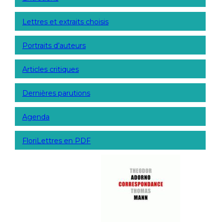
Lettres et extraits choisis
Portraits d’auteurs
Articles critiques
Dernières parutions
Agenda
FloriLettres en PDF