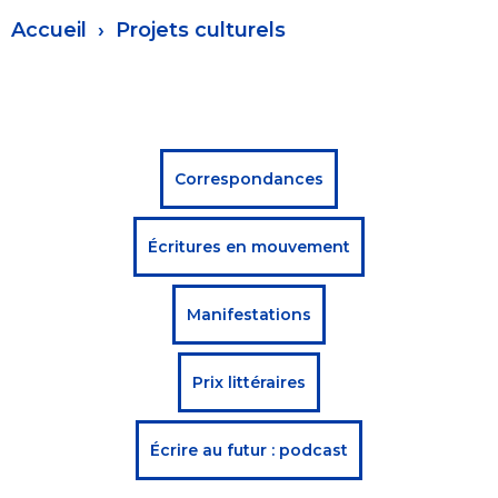
Fil
Accueil
Projets culturels
d'Ariane
Menu
Correspondances
projets
Écritures en mouvement
culturels
Manifestations
Prix littéraires
Écrire au futur : podcast