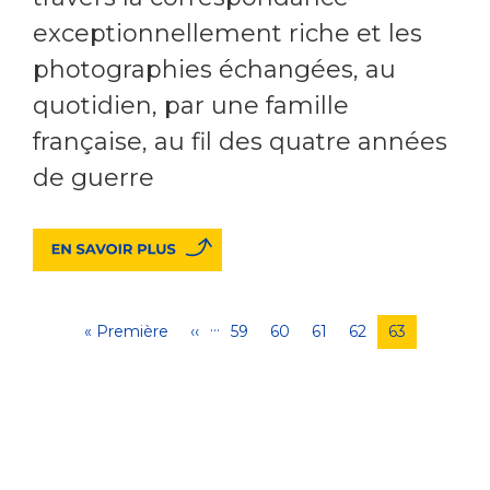
exceptionnellement riche et les
photographies échangées, au
quotidien, par une famille
française, au fil des quatre années
de guerre
…
Pagination
Première
« Première
Page
‹‹
Page
59
Page
60
Page
61
Page
62
Page
63
page
précédente
courante