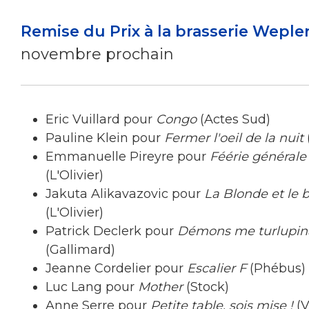
Remise du Prix à la brasserie Weple
novembre prochain
Eric Vuillard pour
Congo
(Actes Sud)
Pauline Klein pour
Fermer l'oeil de la nuit
(
Emmanuelle Pireyre pour
Féérie générale
(L'Olivier)
Jakuta Alikavazovic pour
La Blonde et le 
(L'Olivier)
Patrick Declerk pour
Démons me turlupin
(Gallimard)
Jeanne Cordelier pour
Escalier F
(Phébus)
Luc Lang pour
Mother
(Stock)
Anne Serre pour
Petite table, sois mise !
(V