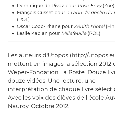
Dominique de Rivaz pour
Rose Envy
(Zoé)
François Cusset pour
à l'abri du déclin d
(POL)
Oscar Coop-Phane pour
Zénith l'hôtel
(Fin
Leslie Kaplan pour
Millefeuille
(POL)
Les auteurs d'Utopos (
http://utopos.e
mettent en images la sélection 2012 
Weper-Fondation La Poste. Douze livr
douze vidéos. Une lecture, une
interprétation de chaque livre sélect
Avec les voix des élèves de l'école Au
Nauroy. Octobre 2012.