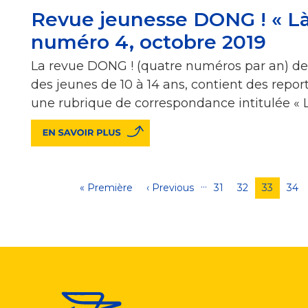
Revue jeunesse DONG ! « Là-b
numéro 4, octobre 2019
La revue DONG ! (quatre numéros par an) de
des jeunes de 10 à 14 ans, contient des report
une rubrique de correspondance intitulée « Là
…
Pagination
Première
« Première
Page
‹ Previous
Page
31
Page
32
Page
33
Pag
34
page
précédente
courante