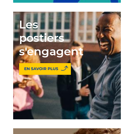
Les
postiers
s'engagent