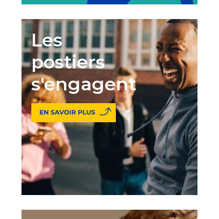
Les
postiers
s'engagent